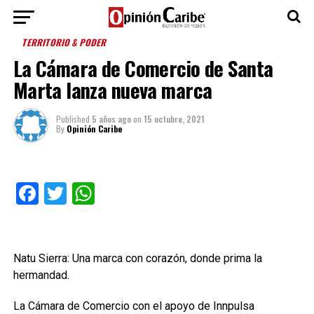
TERRITORIO & PODER
La Cámara de Comercio de Santa
Marta lanza nueva marca
Published
5 años ago
on
15 octubre, 2021
By
Opinión Caribe
Facebook
Twitter
WhatsApp
Natu Sierra: Una marca con corazón, donde prima la
hermandad.
La Cámara de Comercio con el apoyo de Innpulsa