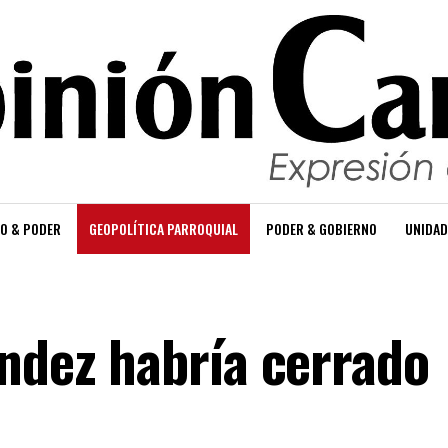
O & PODER
GEOPOLÍTICA PARROQUIAL
PODER & GOBIERNO
UNIDAD
éndez habría cerrado