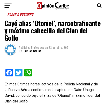
PODER & GOBIERNO
Cayó alias ‘Otoniel’, narcotraficante
y máximo cabecilla del Clan del
Golfo
Published
5 años ago
on
23 octubre, 2021
By
Opinión Caribe
Facebook
Twitter
WhatsApp
En más últimas horas, activos de la Policía Nacional y de
la Fuerza Aérea confirmaron la captura de Dairo Úsuga
David, conocido bajo el alias de ‘Otoniel’, máximo líder del
Clan del Golfo.