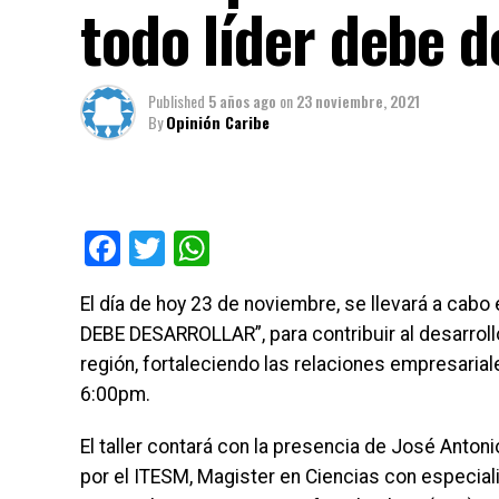
todo líder debe d
Published
5 años ago
on
23 noviembre, 2021
By
Opinión Caribe
Facebook
Twitter
WhatsApp
El día de hoy 23 de noviembre, se llevará a cab
DEBE DESARROLLAR”, para contribuir al desarrollo
región, fortaleciendo las relaciones empresariale
6:00pm.
El taller contará con la presencia de José Anto
por el ITESM, Magister en Ciencias con especial