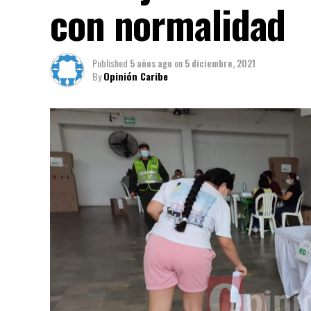
con normalidad
Published
5 años ago
on
5 diciembre, 2021
By
Opinión Caribe