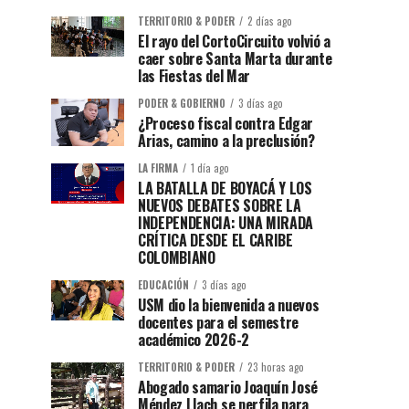
TERRITORIO & PODER
2 días ago
El rayo del CortoCircuito volvió a
caer sobre Santa Marta durante
las Fiestas del Mar
PODER & GOBIERNO
3 días ago
¿Proceso fiscal contra Edgar
Arias, camino a la preclusión?
LA FIRMA
1 día ago
LA BATALLA DE BOYACÁ Y LOS
NUEVOS DEBATES SOBRE LA
INDEPENDENCIA: UNA MIRADA
CRÍTICA DESDE EL CARIBE
COLOMBIANO
EDUCACIÓN
3 días ago
USM dio la bienvenida a nuevos
docentes para el semestre
académico 2026-2
TERRITORIO & PODER
23 horas ago
Abogado samario Joaquín José
Méndez Llach se perfila para