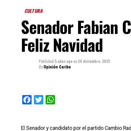
CULTURA
Senador Fabian C
Feliz Navidad
Published
5 años ago
on
24 diciembre, 2021
By
Opinión Caribe
Facebook
Twitter
WhatsApp
El Senador y candidato por el partido Cambio Radi