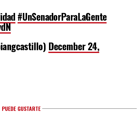
vidad
#UnSenadorParaLaGente
vdN
iangcastillo)
December 24,
 PUEDE GUSTARTE