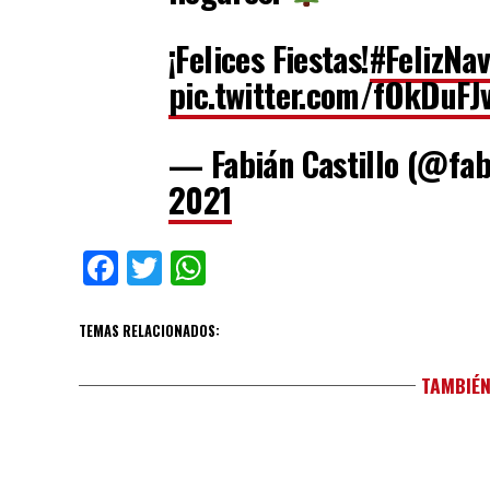
¡Felices Fiestas!
#FelizNa
pic.twitter.com/fOkDuFJ
— Fabián Castillo (@fab
2021
Facebook
Twitter
WhatsApp
TEMAS RELACIONADOS:
TAMBIÉN