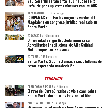
Saúl Severini señaló ante la JEP a José Félix
Lafaurie por supuestos vínculos con las AUC
DEPARTAMENTO
16 horas ago
CORPAMAG impulsa los negocios verdes del
Magdalena en congreso jurídico realizado en
Santa Marta
EDUCACIÓN
16 horas ago
Universidad Sergio Arboleda renueva su
Acreditación Institucional de Alta Calidad
Multicampus por seis años
EDITORIAL
16 horas ago
Santa Marta: 260 hectáreas y cinco billones de
pesos esperando una decisión
TENDENCIA
TERRITORIO & PODER
2 días ago
El rayo del CortoCircuito volvió a caer sobre
Santa Marta durante las Fiestas del Mar
PODER & GOBIERNO
3 días ago
¿Proceso fiscal contra Edgar Arias, camino a la