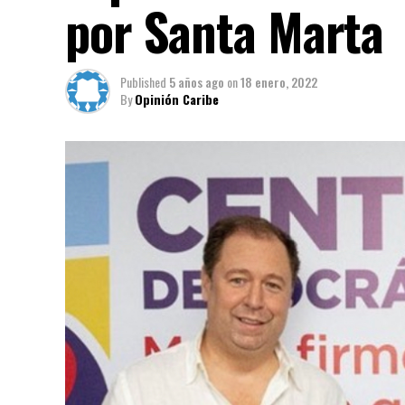
por Santa Marta
Published
5 años ago
on
18 enero, 2022
By
Opinión Caribe