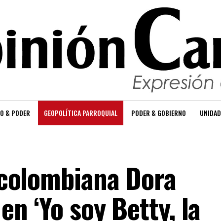
O & PODER
GEOPOLÍTICA PARROQUIAL
PODER & GOBIERNO
UNIDAD
z colombiana Dora
 en ‘Yo soy Betty, la