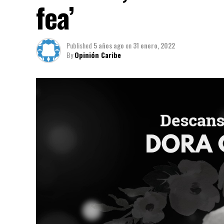
fea’
Published
5 años ago
on
31 enero, 2022
By
Opinión Caribe