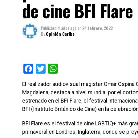
de cine BFI Flare
Published
4 años ago
on
24 febrero, 2022
By
Opinión Caribe
Facebook
Twitter
WhatsApp
El realizador audiovisual magister Omar Ospina G
Magdalena, destaca a nivel mundial por el cortome
estrenado en el BFI Flare, el festival internaciona
BFI (Instituto Británico de Cine) en la celebració
BFI Flare es el festival de cine LGBTIQ+ más gr
primaveral en Londres, Inglaterra, donde se pro