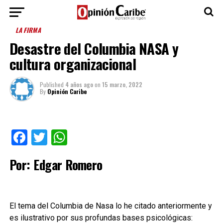
LA FIRMA
Desastre del Columbia NASA y
cultura organizacional
Published
4 años ago
on
15 marzo, 2022
By
Opinión Caribe
Facebook
Twitter
WhatsApp
Por: Edgar Romero
El tema del Columbia de Nasa lo he citado anteriormente y
es ilustrativo por sus profundas bases psicológicas: