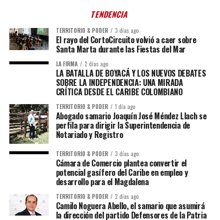
TENDENCIA
TERRITORIO & PODER
3 días ago
El rayo del CortoCircuito volvió a caer sobre
Santa Marta durante las Fiestas del Mar
LA FIRMA
2 días ago
LA BATALLA DE BOYACÁ Y LOS NUEVOS DEBATES
SOBRE LA INDEPENDENCIA: UNA MIRADA
CRÍTICA DESDE EL CARIBE COLOMBIANO
TERRITORIO & PODER
1 día ago
Abogado samario Joaquín José Méndez Llach se
perfila para dirigir la Superintendencia de
Notariado y Registro
TERRITORIO & PODER
3 días ago
Cámara de Comercio plantea convertir el
potencial gasífero del Caribe en empleo y
desarrollo para el Magdalena
TERRITORIO & PODER
2 días ago
Camilo Noguera Abello, el samario que asumirá
la dirección del partido Defensores de la Patria