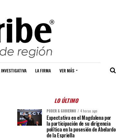
 INVESTIGATIVA
LA FIRMA
VER MÁS
LO ÚLTIMO
PODER & GOBIERNO
4 horas ago
Expectativa en el Magdalena por
la participación de su dirigencia
política en la posesión de Abelardo
de la Espriella