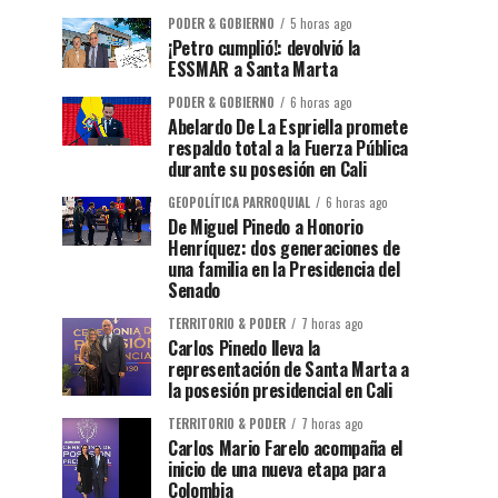
PODER & GOBIERNO
5 horas ago
¡Petro cumplió!: devolvió la
ESSMAR a Santa Marta
PODER & GOBIERNO
6 horas ago
Abelardo De La Espriella promete
respaldo total a la Fuerza Pública
durante su posesión en Cali
GEOPOLÍTICA PARROQUIAL
6 horas ago
De Miguel Pinedo a Honorio
Henríquez: dos generaciones de
una familia en la Presidencia del
Senado
TERRITORIO & PODER
7 horas ago
Carlos Pinedo lleva la
representación de Santa Marta a
la posesión presidencial en Cali
TERRITORIO & PODER
7 horas ago
Carlos Mario Farelo acompaña el
inicio de una nueva etapa para
Colombia