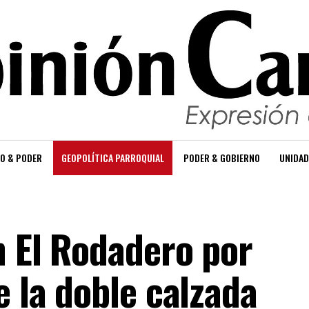
O & PODER
GEOPOLÍTICA PARROQUIAL
PODER & GOBIERNO
UNIDAD
n El Rodadero por
e la doble calzada