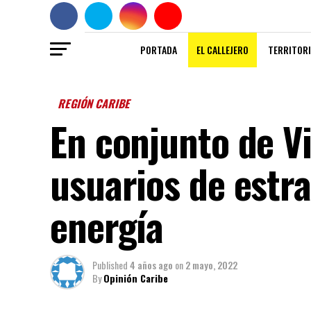
PORTADA
EL CALLEJERO
TERRITORI
REGIÓN CARIBE
En conjunto de V
usuarios de estr
energía
Published
4 años ago
on
2 mayo, 2022
By
Opinión Caribe