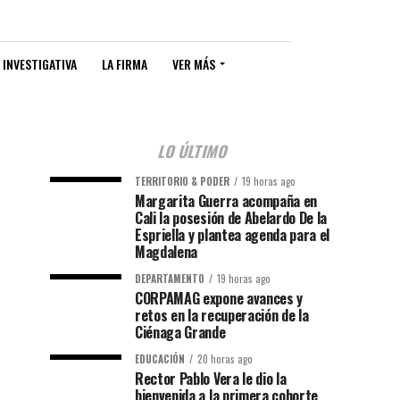
 INVESTIGATIVA
LA FIRMA
VER MÁS
LO ÚLTIMO
TERRITORIO & PODER
19 horas ago
Margarita Guerra acompaña en
Cali la posesión de Abelardo De la
Espriella y plantea agenda para el
Magdalena
DEPARTAMENTO
19 horas ago
CORPAMAG expone avances y
retos en la recuperación de la
Ciénaga Grande
EDUCACIÓN
20 horas ago
Rector Pablo Vera le dio la
bienvenida a la primera cohorte