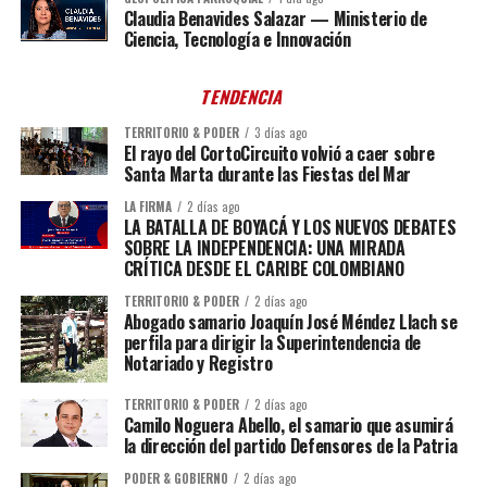
Claudia Benavides Salazar — Ministerio de
Ciencia, Tecnología e Innovación
TENDENCIA
TERRITORIO & PODER
3 días ago
El rayo del CortoCircuito volvió a caer sobre
Santa Marta durante las Fiestas del Mar
LA FIRMA
2 días ago
LA BATALLA DE BOYACÁ Y LOS NUEVOS DEBATES
SOBRE LA INDEPENDENCIA: UNA MIRADA
CRÍTICA DESDE EL CARIBE COLOMBIANO
TERRITORIO & PODER
2 días ago
Abogado samario Joaquín José Méndez Llach se
perfila para dirigir la Superintendencia de
Notariado y Registro
TERRITORIO & PODER
2 días ago
Camilo Noguera Abello, el samario que asumirá
la dirección del partido Defensores de la Patria
PODER & GOBIERNO
2 días ago