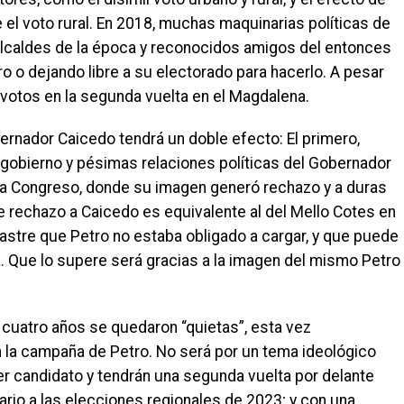
 el voto rural. En 2018, muchas maquinarias políticas de
alcaldes de la época y reconocidos amigos del entonces
ro o dejando libre a su electorado para hacerlo. A pesar
l votos en la segunda vuelta en el Magdalena.
ernador Caicedo tendrá un doble efecto: El primero,
 gobierno y pésimas relaciones políticas del Gobernador
 a Congreso, donde su imagen generó rechazo y a duras
e rechazo a Caicedo es equivalente al del Mello Cotes en
 lastre que Petro no estaba obligado a cargar, y que puede
. Que lo supere será gracias a la imagen del mismo Petro
e cuatro años se quedaron “quietas”, esta vez
n la campaña de Petro. No será por un tema ideológico
 candidato y tendrán una segunda vuelta por delante
nario a las elecciones regionales de 2023; y con una