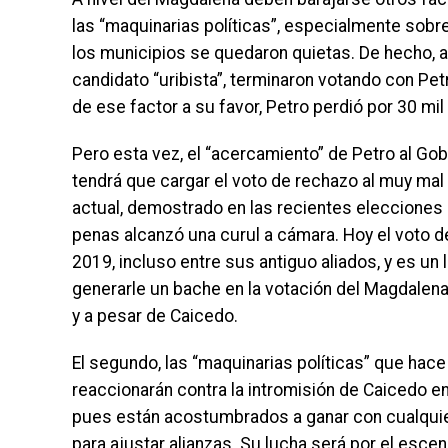
las “maquinarias políticas”, especialmente sobre
los municipios se quedaron quietas. De hecho, 
candidato “uribista”, terminaron votando con Pet
de ese factor a su favor, Petro perdió por 30 mi
Pero esta vez, el “acercamiento” de Petro al Gob
tendrá que cargar el voto de rechazo al muy mal
actual, demostrado en las recientes elecciones
penas alcanzó una curul a cámara. Hoy el voto d
2019, incluso entre sus antiguo aliados, y es un
generarle un bache en la votación del Magdalena
y a pesar de Caicedo.
El segundo, las “maquinarias políticas” que hac
reaccionarán contra la intromisión de Caicedo e
pues están acostumbrados a ganar con cualquier
para ajustar alianzas. Su lucha será por el esce