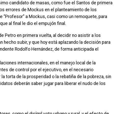
ésimo candidato de masas, como fue el Santos de primera
 los errores de Mockus en el planteamiento de los
e “Profesor” a Mockus, casi como un remoquete, para
ue al final le dio el empujón final.
e Petro en primera vuelta, al decidir no asistir a los
n hecho subir, y que hoy está aplazando la decisión para
ndente Rodolfo Hernández, de forma anticipada el
laciones internacionales, en el manejo local de la
ntes de control por el ejecutivo, en el necesario
la torta de la prosperidad o la rebatiña de la pobreza, sin
datos deberán saber jugar para liberar el nudo de los
res, como el disímil voto urbano y rural, y el efecto de