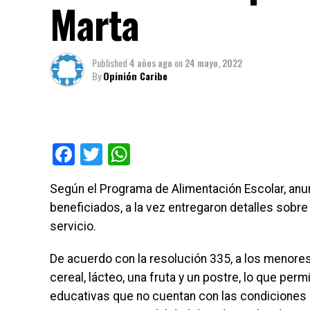
Marta
Published
4 años ago
on
24 mayo, 2022
By
Opinión Caribe
Facebook
Twitter
WhatsApp
Según el Programa de Alimentación Escolar, anu
beneficiados, a la vez entregaron detalles sobr
servicio.
De acuerdo con la resolución 335, a los menore
cereal, lácteo, una fruta y un postre, lo que per
educativas que no cuentan con las condiciones