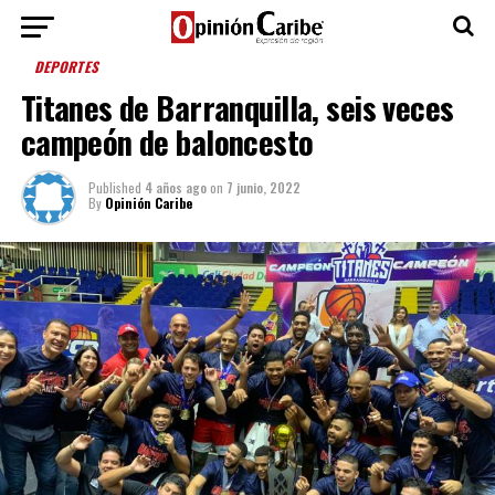
DEPORTES
Titanes de Barranquilla, seis veces
campeón de baloncesto
Published
4 años ago
on
7 junio, 2022
By
Opinión Caribe