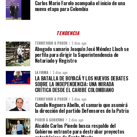
Carlos Mario Farelo acompaña el inicio de una
nueva etapa para Colombia
TENDENCIA
TERRITORIO & PODER
3 días ago
Abogado samario Joaquín José Méndez Llach se
perfila para dirigir la Superintendencia de
Notariado y Registro
LA FIRMA
3 días ago
LA BATALLA DE BOYACÁ Y LOS NUEVOS DEBATES
SOBRE LA INDEPENDENCIA: UNA MIRADA
CRÍTICA DESDE EL CARIBE COLOMBIANO
TERRITORIO & PODER
3 días ago
Camilo Noguera Abello, el samario que asumirá
la dirección del partido Defensores de la Patria
PODER & GOBIERNO
3 días ago
Alcalde Carlos Pinedo busca respaldo del
Gobierno entrante para destrabar proyectos