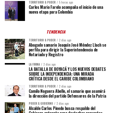
TERRITORIO & PODER
5 horas ago
Carlos Mario Farelo acompaña el inicio de una
nueva etapa para Colombia
TENDENCIA
TERRITORIO & PODER
2 días ago
Abogado samario Joaquín José Méndez Llach se
perfila para dirigir la Superintendencia de
Notariado y Registro
LA FIRMA
2 días ago
LA BATALLA DE BOYACÁ Y LOS NUEVOS DEBATES
SOBRE LA INDEPENDENCIA: UNA MIRADA
CRÍTICA DESDE EL CARIBE COLOMBIANO
TERRITORIO & PODER
2 días ago
Camilo Noguera Abello, el samario que asumirá
la dirección del partido Defensores de la Patria
PODER & GOBIERNO
2 días ago
Alcalde Carlos Pinedo busca respaldo del
Gobierno entrante para destrabar proyectos