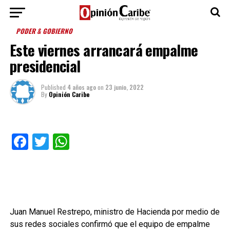
PODER & GOBIERNO
Este viernes arrancará empalme
presidencial
Published
4 años ago
on
23 junio, 2022
By
Opinión Caribe
Facebook
Twitter
WhatsApp
Juan Manuel Restrepo, ministro de Hacienda por medio de
sus redes sociales confirmó que el equipo de empalme