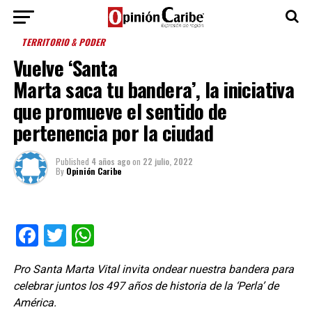
TERRITORIO & PODER
Vuelve ‘Santa
Marta saca tu bandera’, la iniciativa
que promueve el sentido de
pertenencia por la ciudad
Published
4 años ago
on
22 julio, 2022
By
Opinión Caribe
Facebook
Twitter
WhatsApp
Pro Santa Marta Vital invita ondear nuestra bandera para
celebrar juntos los 497 años de historia de la ‘Perla’ de
América.