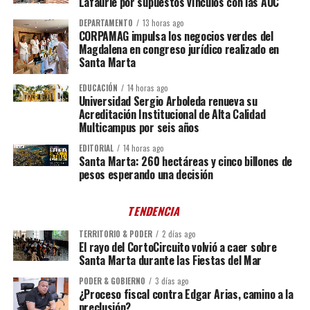
Lafaurie por supuestos vínculos con las AUC
DEPARTAMENTO
13 horas ago
CORPAMAG impulsa los negocios verdes del
Magdalena en congreso jurídico realizado en
Santa Marta
EDUCACIÓN
14 horas ago
Universidad Sergio Arboleda renueva su
Acreditación Institucional de Alta Calidad
Multicampus por seis años
EDITORIAL
14 horas ago
Santa Marta: 260 hectáreas y cinco billones de
pesos esperando una decisión
TENDENCIA
TERRITORIO & PODER
2 días ago
El rayo del CortoCircuito volvió a caer sobre
Santa Marta durante las Fiestas del Mar
PODER & GOBIERNO
3 días ago
¿Proceso fiscal contra Edgar Arias, camino a la
preclusión?