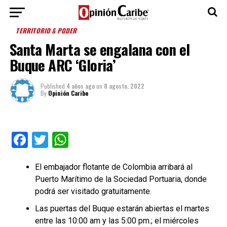
TERRITORIO & PODER
Santa Marta se engalana con el
Buque ARC ‘Gloria’
Published
4 años ago
on
8 agosto, 2022
By
Opinión Caribe
Facebook
Twitter
WhatsApp
El embajador flotante de Colombia arribará al
Puerto Marítimo de la Sociedad Portuaria, donde
podrá ser visitado gratuitamente.
Las puertas del Buque estarán abiertas el martes
entre las 10:00 am y las 5:00 pm.; el miércoles