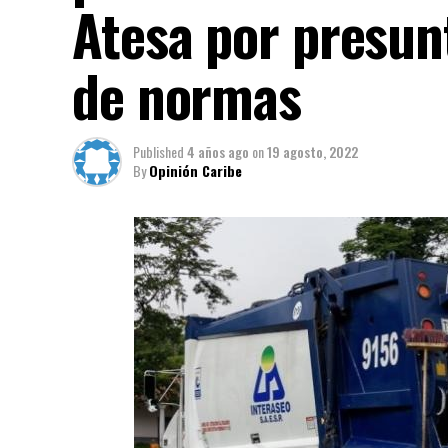
Atesa por presun
de normas
Published
4 años ago
on
19 agosto, 2022
By
Opinión Caribe