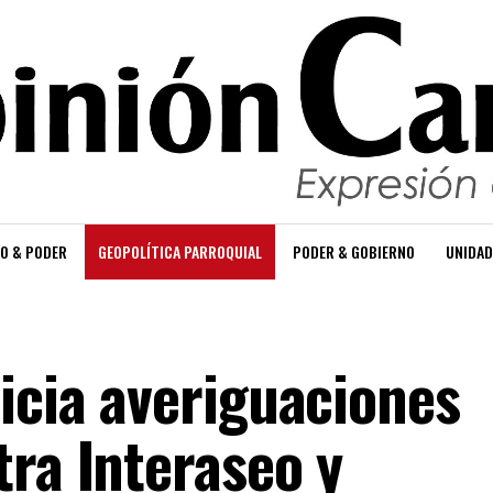
O & PODER
GEOPOLÍTICA PARROQUIAL
PODER & GOBIERNO
UNIDAD
icia averiguaciones
tra Interaseo y