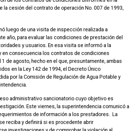
ión de los contratos de condiciones uniformes en la
de la cesión del contrato de operación No. 007 de 1993,
ó luego de una visita de inspección realizada a
nte año, para evaluar las condiciones de prestación del
oridades y usuarios. En esa visita se informó a la
 y en consecuencia los contratos de condiciones
l 1 de agosto, hecho en el que, presuntamente, ambas
dos en la Ley 142 de 1994, el Decreto Único
dida por la Comisión de Regulación de Agua Potable y
intendencia.
ceso administrativo sancionatorio cuyo objetivo es
nvestigación. Este viernes, la superintendencia comunicó a
equerimientos de información a los prestadores. La
 reciba y definirá si es procedente abrir
rse investigaciones y de comprobar la violación al