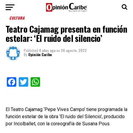
CULTURA
Teatro Cajamag presenta en función
estelar: ‘El ruido del silencio’
Published
4 años ago
on
26 agosto, 2022
By
Opinión Caribe
Facebook
Twitter
WhatsApp
El Teatro Cajamag ‘Pepe Vives Campo’ tiene programada la
función estelar de la obra ‘El ruido del Silencio’, producido
por Incolballet, con la coreografía de Susana Pous.