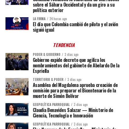
sobre el Sáhara Occidental y da un giro a su
política exterior
LA FIRMA
24 horas ago
El día que Colombia cambió de piloto y el avión
siguió igual
TENDENCIA
PODER & GOBIERNO
3 días ago
Gobierno expide decreto que agiliza los
nombramientos del gabinete de Abelardo De la
Espriella
TERRITORIO & PODER
3 días ago
Asamblea del Magdalena aprueba creación de
comisión para preparar el Bicentenario de la
muerte de Simón Bolívar
GEOPOLÍTICA PARROQUIAL
3 días ago
Claudia Benavides Salazar — Ministerio de
Ciencia, Tecnología e Innovación
GEOPOLÍTICA PARROQUIAL
3 días ago