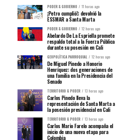
PODER & GOBIERNO
11 horas ago
¡Petro cumplió!: devolvió la
ESSMAR a Santa Marta
PODER & GOBIERNO
12 horas ago
Abelardo De La Espriella promete
respaldo total a la Fuerza Pública
durante su posesión en Cali
GEOPOLÍTICA PARROQUIAL
12 horas ago
De Miguel Pinedo a Honorio
Henríquez: dos generaciones de
una familia en la Presidencia del
Senado
TERRITORIO & PODER
13 horas ago
Carlos Pinedo lleva la
representación de Santa Marta a
la posesión presidencial en Cali
TERRITORIO & PODER
13 horas ago
Carlos Mario Farelo acompaña el
inicio de una nueva etapa para
Colombia