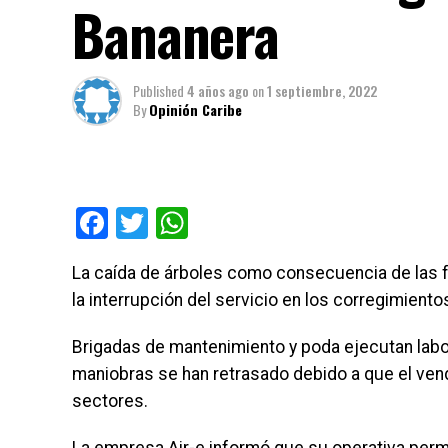
Bananera
Published
4 años ago
on
1 septiembre, 2022
By
Opinión Caribe
Facebook
Twitter
WhatsApp
La caída de árboles como consecuencia de las f
la interrupción del servicio en los corregimient
Brigadas de mantenimiento y poda ejecutan labore
maniobras se han retrasado debido a que el vend
sectores.