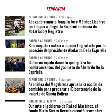
TENDENCIA
TERRITORIO & PODER
3 días ago
Abogado samario Joaquín José Méndez Llach se
perfila para dirigir la Superintendencia de
Notariado y Registro
PODER & GOBIERNO
3 días ago
Barranquilla realizará concierto gratuito por la
posesión del presidente Abelardo De la Espriella
PODER & GOBIERNO
2 días ago
Gobierno expide decreto que agiliza los
nombramientos del gabinete de Abelardo De la
Espriella
TERRITORIO & PODER
2 días ago
Asamblea del Magdalena aprueba creación de
comisión para preparar el Bicentenario de la
muerte de Simón Bolívar
UNIDAD INVESTIGATIVA
3 días ago
Durante el gobierno de Rafael Martínez, el
Fondo Mixto Sierra Nevada ejecutó proyectos