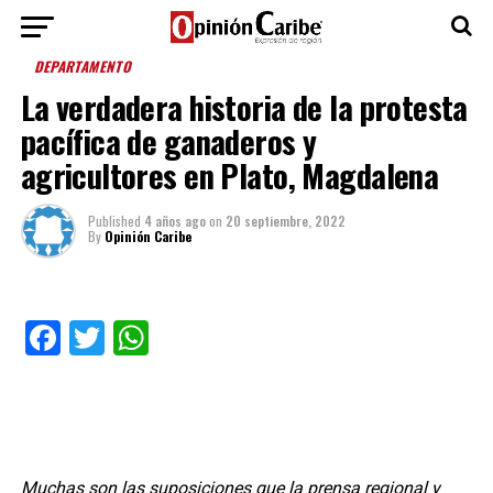
DEPARTAMENTO
La verdadera historia de la protesta
pacífica de ganaderos y
agricultores en Plato, Magdalena
Published
4 años ago
on
20 septiembre, 2022
By
Opinión Caribe
Facebook
Twitter
WhatsApp
Muchas son las suposiciones que la prensa regional y