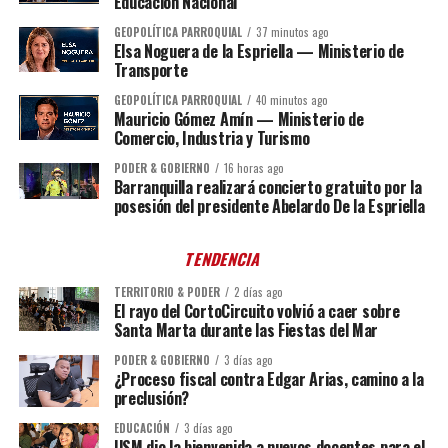
Educación Nacional
GEOPOLÍTICA PARROQUIAL
37 minutos ago
Elsa Noguera de la Espriella — Ministerio de
Transporte
GEOPOLÍTICA PARROQUIAL
40 minutos ago
Mauricio Gómez Amín — Ministerio de
Comercio, Industria y Turismo
PODER & GOBIERNO
16 horas ago
Barranquilla realizará concierto gratuito por la
posesión del presidente Abelardo De la Espriella
TENDENCIA
TERRITORIO & PODER
2 días ago
El rayo del CortoCircuito volvió a caer sobre
Santa Marta durante las Fiestas del Mar
PODER & GOBIERNO
3 días ago
¿Proceso fiscal contra Edgar Arias, camino a la
preclusión?
EDUCACIÓN
3 días ago
USM dio la bienvenida a nuevos docentes para el