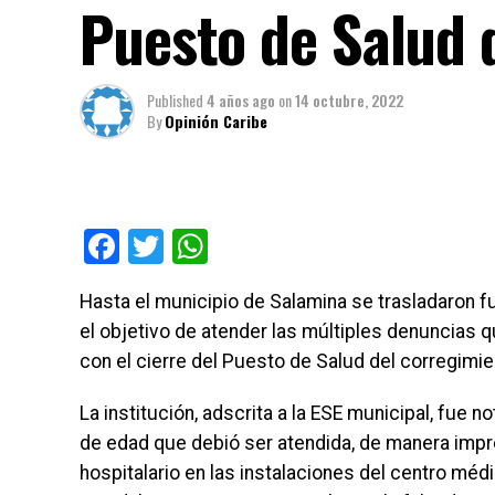
Puesto de Salud
Published
4 años ago
on
14 octubre, 2022
By
Opinión Caribe
Facebook
Twitter
WhatsApp
Hasta el municipio de Salamina se trasladaron fu
el objetivo de atender las múltiples denuncias 
con el cierre del Puesto de Salud del corregimi
La institución, adscrita a la ESE municipal, fue
de edad que debió ser atendida, de manera improv
hospitalario en las instalaciones del centro méd