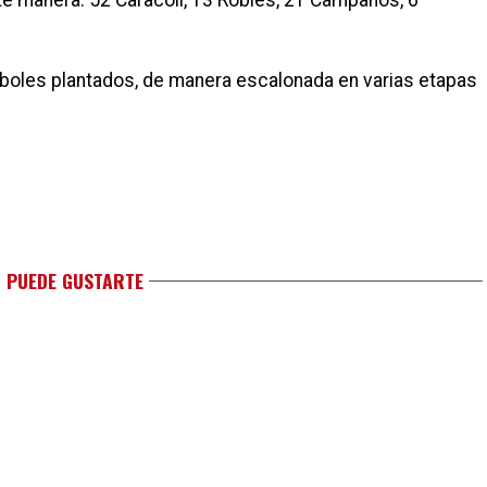
te manera: 52 Caracoli, 13 Robles, 21 Campanos, 6
boles plantados, de manera escalonada en varias etapas
 PUEDE GUSTARTE