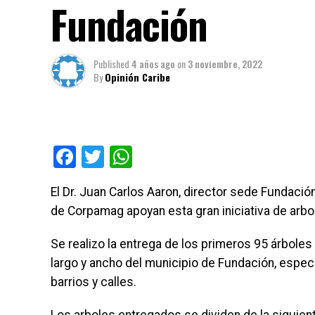
Fundación
Published
4 años ago
on
3 noviembre, 2022
By
Opinión Caribe
Facebook
Twitter
WhatsApp
El Dr. Juan Carlos Aaron, director sede Fundació
de Corpamag apoyan esta gran iniciativa de arbo
Se realizo la entrega de los primeros 95 árboles
largo y ancho del municipio de Fundación, especi
barrios y calles.