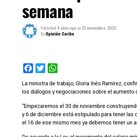
semana
Published
4 años ago
on
22 noviembre, 2022
By
Opinión Caribe
Facebook
Twitter
WhatsApp
La ministra de trabajo, Gloria Inés Ramírez, con
los diálogos y negociaciones sobre el aumento d
“Empezaremos el 30 de noviembre construyendo l
y 6 de diciembre está estipulado para tener las 
el 16 de ese mismo mes ya debemos tener un acu