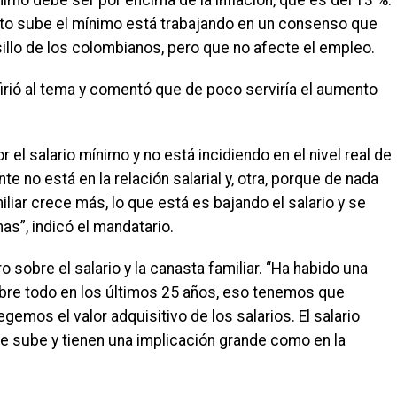
nimo debe ser por encima de la inflación, que es del 13 %.
uánto sube el mínimo está trabajando en un consenso que
sillo de los colombianos, pero que no afecte el empleo.
firió al tema y comentó que de poco serviría el aumento
 el salario mínimo y no está incidiendo en el nivel real de
 no está en la relación salarial y, otra, porque de nada
liar crece más, lo que está es bajando el salario y se
nas”, indicó el mandatario.
o sobre el salario y la canasta familiar. “Ha habido una
sobre todo en los últimos 25 años, eso tenemos que
gemos el valor adquisitivo de los salarios. El salario
e sube y tienen una implicación grande como en la