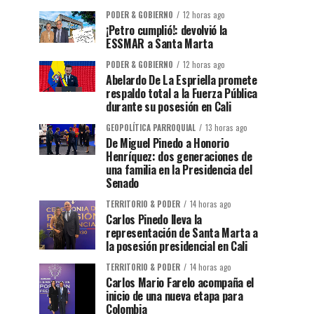
PODER & GOBIERNO
12 horas ago
¡Petro cumplió!: devolvió la
ESSMAR a Santa Marta
PODER & GOBIERNO
12 horas ago
Abelardo De La Espriella promete
respaldo total a la Fuerza Pública
durante su posesión en Cali
GEOPOLÍTICA PARROQUIAL
13 horas ago
De Miguel Pinedo a Honorio
Henríquez: dos generaciones de
una familia en la Presidencia del
Senado
TERRITORIO & PODER
14 horas ago
Carlos Pinedo lleva la
representación de Santa Marta a
la posesión presidencial en Cali
TERRITORIO & PODER
14 horas ago
Carlos Mario Farelo acompaña el
inicio de una nueva etapa para
Colombia