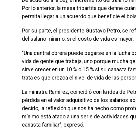
De acuerdo a la Ley, el incremento del salario mí
Por lo anterior, la mesa tripartita que define c
permita llegar a un acuerdo que beneficie el bol
Por su parte, el presidente Gustavo Petro, se re
del salario mínimo, si el costo de vida es mayor.
“Una central obrera puede pegarse en la lucha por
vida de gente que trabaja, uno porque mucha gente
sirve crecer en un 10 % o 15 % si su canasta fami
trata es que crezca el nivel de vida de las perso
La ministra Ramírez, coincidió con la idea de Petr
pérdida en el valor adquisitivo de los salarios 
decirlo, la reflexión que nos ha hecho como prote
mínimo está atado a una serie de actividades qu
canasta familiar”, expresó.