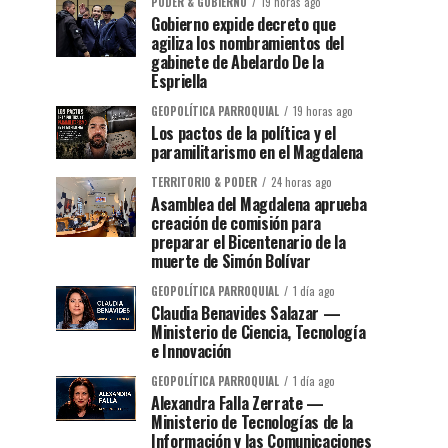
PODER & GOBIERNO
19 horas ago
Gobierno expide decreto que
agiliza los nombramientos del
gabinete de Abelardo De la
Espriella
GEOPOLÍTICA PARROQUIAL
19 horas ago
Los pactos de la política y el
paramilitarismo en el Magdalena
TERRITORIO & PODER
24 horas ago
Asamblea del Magdalena aprueba
creación de comisión para
preparar el Bicentenario de la
muerte de Simón Bolívar
GEOPOLÍTICA PARROQUIAL
1 día ago
Claudia Benavides Salazar —
Ministerio de Ciencia, Tecnología
e Innovación
GEOPOLÍTICA PARROQUIAL
1 día ago
Alexandra Falla Zerrate —
Ministerio de Tecnologías de la
Información y las Comunicaciones