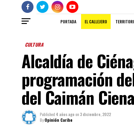
PORTADA
EL CALLEJERO
TERRITORI
CULTURA
Alcaldía de Ciéna
programación del
del Caimán Cien
Published
4 años ago
on
3 diciembre, 2022
By
Opinión Caribe