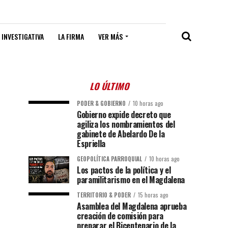
 INVESTIGATIVA
LA FIRMA
VER MÁS
LO ÚLTIMO
PODER & GOBIERNO
10 horas ago
Gobierno expide decreto que
agiliza los nombramientos del
gabinete de Abelardo De la
Espriella
GEOPOLÍTICA PARROQUIAL
10 horas ago
Los pactos de la política y el
paramilitarismo en el Magdalena
TERRITORIO & PODER
15 horas ago
Asamblea del Magdalena aprueba
creación de comisión para
preparar el Bicentenario de la