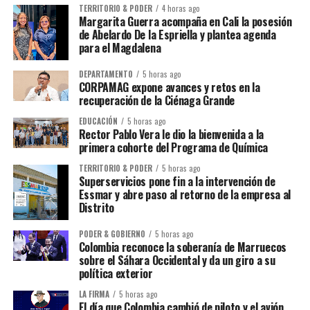
TERRITORIO & PODER
4 horas ago
Margarita Guerra acompaña en Cali la posesión
de Abelardo De la Espriella y plantea agenda
para el Magdalena
DEPARTAMENTO
5 horas ago
CORPAMAG expone avances y retos en la
recuperación de la Ciénaga Grande
EDUCACIÓN
5 horas ago
Rector Pablo Vera le dio la bienvenida a la
primera cohorte del Programa de Química
TERRITORIO & PODER
5 horas ago
Superservicios pone fin a la intervención de
Essmar y abre paso al retorno de la empresa al
Distrito
PODER & GOBIERNO
5 horas ago
Colombia reconoce la soberanía de Marruecos
sobre el Sáhara Occidental y da un giro a su
política exterior
LA FIRMA
5 horas ago
El día que Colombia cambió de piloto y el avión