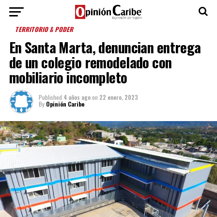
TERRITORIO & PODER
En Santa Marta, denuncian entrega
de un colegio remodelado con
mobiliario incompleto
Published
4 años ago
on
22 enero, 2023
By
Opinión Caribe