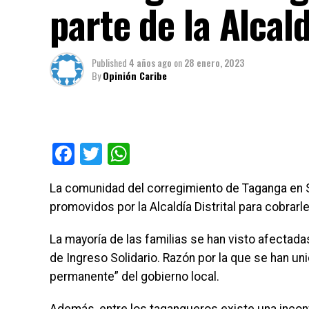
parte de la Alcal
Published
4 años ago
on
28 enero, 2023
By
Opinión Caribe
Facebook
Twitter
WhatsApp
La comunidad del corregimiento de Taganga en 
promovidos por la Alcaldía Distrital para cobrarl
La mayoría de las familias se han visto afectad
de Ingreso Solidario. Razón por la que se han un
permanente” del gobierno local.