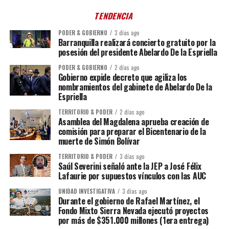
TENDENCIA
PODER & GOBIERNO
3 días ago
Barranquilla realizará concierto gratuito por la
posesión del presidente Abelardo De la Espriella
PODER & GOBIERNO
2 días ago
Gobierno expide decreto que agiliza los
nombramientos del gabinete de Abelardo De la
Espriella
TERRITORIO & PODER
2 días ago
Asamblea del Magdalena aprueba creación de
comisión para preparar el Bicentenario de la
muerte de Simón Bolívar
TERRITORIO & PODER
3 días ago
Saúl Severini señaló ante la JEP a José Félix
Lafaurie por supuestos vínculos con las AUC
UNIDAD INVESTIGATIVA
3 días ago
Durante el gobierno de Rafael Martínez, el
Fondo Mixto Sierra Nevada ejecutó proyectos
por más de $351.000 millones (1era entrega)