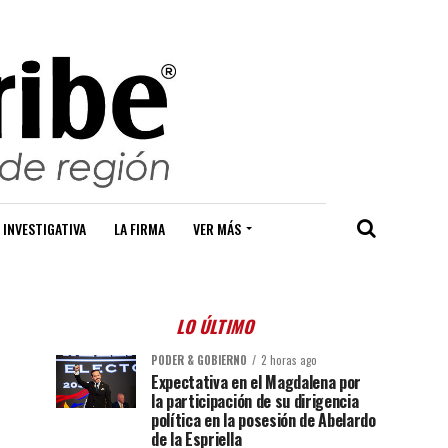
 INVESTIGATIVA
LA FIRMA
VER MÁS
LO ÚLTIMO
PODER & GOBIERNO
2 horas ago
Expectativa en el Magdalena por
la participación de su dirigencia
política en la posesión de Abelardo
de la Espriella