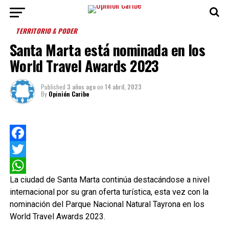
TERRITORIO & PODER
Santa Marta está nominada en los
World Travel Awards 2023
Published
3 años ago
on
14 abril, 2023
By
Opinión Caribe
Facebook
Twitter
La ciudad de Santa Marta continúa destacándose a nivel
WhatsApp
internacional por su gran oferta turística, esta vez con la
nominación del Parque Nacional Natural Tayrona en los
World Travel Awards 2023.