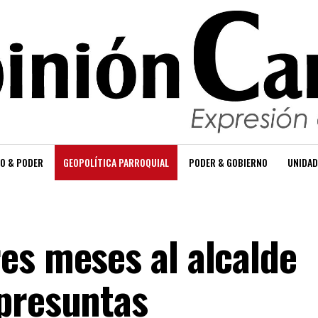
O & PODER
GEOPOLÍTICA PARROQUIAL
PODER & GOBIERNO
UNIDAD
es meses al alcalde
presuntas