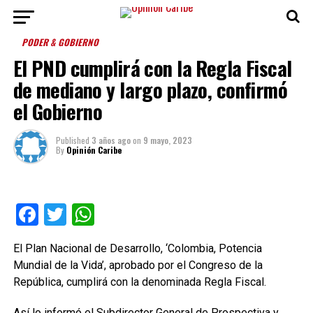
PODER & GOBIERNO
El PND cumplirá con la Regla Fiscal
de mediano y largo plazo, confirmó
el Gobierno
Published
3 años ago
on
9 mayo, 2023
By
Opinión Caribe
Facebook
Twitter
WhatsApp
El Plan Nacional de Desarrollo, ‘Colombia, Potencia
Mundial de la Vida’, aprobado por el Congreso de la
República, cumplirá con la denominada Regla Fiscal.
Así lo informó el Subdirector General de Prospectiva y