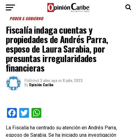
PODER & GOBIERNO
Fiscalía indaga cuentas y
propiedades de Andrés Parra,
esposo de Laura Sarabia, por
presuntas irregularidades
financieras
Published
3 años ago
on
8 julio, 2023
By
Opinión Caribe
Facebook
Twitter
WhatsApp
La Fiscalía ha centrado su atención en Andrés Parra,
esposo de Sarabia. Se ha iniciado una investigación