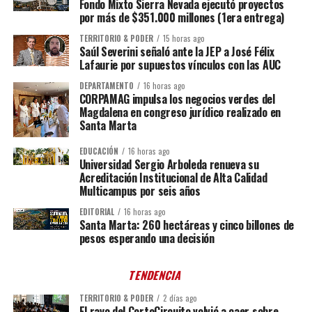
Fondo Mixto Sierra Nevada ejecutó proyectos
por más de $351.000 millones (1era entrega)
TERRITORIO & PODER
15 horas ago
Saúl Severini señaló ante la JEP a José Félix
Lafaurie por supuestos vínculos con las AUC
DEPARTAMENTO
16 horas ago
CORPAMAG impulsa los negocios verdes del
Magdalena en congreso jurídico realizado en
Santa Marta
EDUCACIÓN
16 horas ago
Universidad Sergio Arboleda renueva su
Acreditación Institucional de Alta Calidad
Multicampus por seis años
EDITORIAL
16 horas ago
Santa Marta: 260 hectáreas y cinco billones de
pesos esperando una decisión
TENDENCIA
TERRITORIO & PODER
2 días ago
El rayo del CortoCircuito volvió a caer sobre