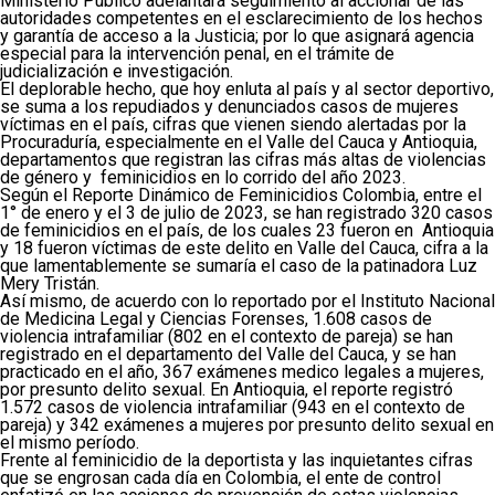
Ministerio Publico adelantará seguimiento al accionar de las
autoridades competentes en el esclarecimiento de los hechos
y garantía de acceso a la Justicia; por lo que asignará agencia
especial para la intervención penal, en el trámite de
judicialización e investigación.
El deplorable hecho, que hoy enluta al país y al sector deportivo,
se suma a los repudiados y denunciados casos de mujeres
víctimas en el país, cifras que vienen siendo alertadas por la
Procuraduría, especialmente en el Valle del Cauca y Antioquia,
departamentos que registran las cifras más altas de violencias
de género y feminicidios en lo corrido del año 2023.
Según el Reporte Dinámico de Feminicidios Colombia, entre el
1° de enero y el 3 de julio de 2023, se han registrado 320 casos
de feminicidios en el país, de los cuales 23 fueron en Antioquia
y 18 fueron víctimas de este delito en Valle del Cauca, cifra a la
que lamentablemente se sumaría el caso de la patinadora Luz
Mery Tristán.
Así mismo, de acuerdo con lo reportado por el Instituto Nacional
de Medicina Legal y Ciencias Forenses, 1.608 casos de
violencia intrafamiliar (802 en el contexto de pareja) se han
registrado en el departamento del Valle del Cauca, y se han
practicado en el año, 367 exámenes medico legales a mujeres,
por presunto delito sexual. En Antioquia, el reporte registró
1.572 casos de violencia intrafamiliar (943 en el contexto de
pareja) y 342 exámenes a mujeres por presunto delito sexual en
el mismo período.
Frente al feminicidio de la deportista y las inquietantes cifras
que se engrosan cada día en Colombia, el ente de control