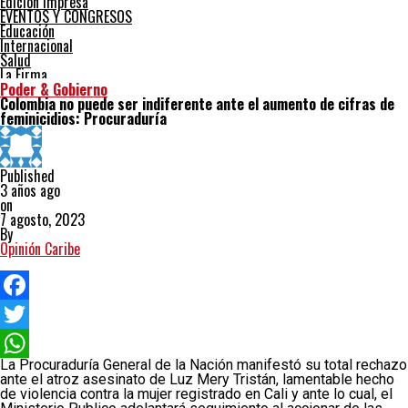
Edición impresa
EVENTOS Y CONGRESOS
Educación
Internacional
Salud
La Firma
Poder & Gobierno
Colombia no puede ser indiferente ante el aumento de cifras de
feminicidios: Procuraduría
Published
3 años ago
on
7 agosto, 2023
By
Opinión Caribe
Facebook
Twitter
La Procuraduría General de la Nación manifestó su total rechazo
WhatsApp
ante el atroz asesinato de Luz Mery Tristán, lamentable hecho
de violencia contra la mujer registrado en Cali y ante lo cual, el