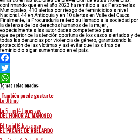
enfatizó en las acciones de prevención de estas violencias,
confirmando que en el año 2023 ha remitido a las Personerías
Municipales, 410 alertas por riesgo de feminicidios a nivel
Nacional, 44 en Antioquia y en 10 alertas en Valle del Cauca.
Finalmente, la Procuraduría reiteró su llamado a la sociedad por
la defensa de los derechos humanos de la mujer ,
especialmente a las autoridades competentes para
que se priorice la atención oportuna de los casos alertados y de
todas las denuncias por violencia de género, garantizando la
protección de las víctimas y así evitar que las cifras de
feminicidio sigan aumentando en el país.
Facebook
Twitter
Temas relacionados:
WhatsApp
También puede gustarte
Lo Último
La Firma
14 horas ago
DEL HONOR AL MANOSEO
Editorial
16 horas ago
EL PAGARÉ DE ABELARDO