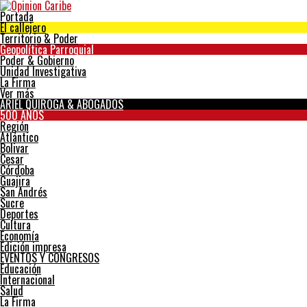
Portada
El callejero
Territorio & Poder
Geopolítica Parroquial
Poder & Gobierno
Unidad Investigativa
La Firma
Ver más
ARIEL QUIROGA & ABOGADOS
500 AÑOS
Región
Atlántico
Bolivar
Cesar
Córdoba
Guajira
San Andrés
Sucre
Deportes
Cultura
Economía
Edición impresa
EVENTOS Y CONGRESOS
Educación
Internacional
Salud
La Firma