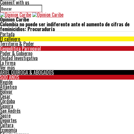
Connect with us
Opinion Caribe
Colombia no puede ser indiferente ante el aumento de cifras de
feminicidios: Procuraduría
Portada
El callejero
Territorio & Poder
Geopolítica Parroquial
Poder & Gobierno
Unidad Investigativa
La Firma
Ver más
ARIEL QUIROGA & ABOGADOS
500 AÑOS
Región
Atlántico
Bolivar
Cesar
Córdoba
Guajira
San Andrés
Sucre
Deportes
Cultura
Economía