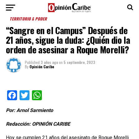
TERRITORIO & PODER
“Sangre en el Campus” Después de
21 años, sigue la duda: ¿Quién dio la
orden de asesinar a Roque Morelli?
Published
3 años ago
on
5 septiembre, 2023
By
Opinión Caribe
Facebook
Twitter
WhatsApp
Por: Arnol Sarmiento
Redacción: OPINIÓN CARIBE
Hoy se cumplen 21 años del asesinato de Roque Morelli