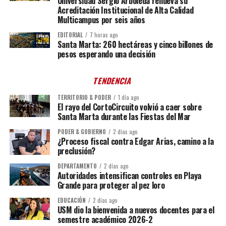
Universidad Sergio Arboleda renueva su
Acreditación Institucional de Alta Calidad
Multicampus por seis años
EDITORIAL
7 horas ago
Santa Marta: 260 hectáreas y cinco billones de
pesos esperando una decisión
TENDENCIA
TERRITORIO & PODER
1 día ago
El rayo del CortoCircuito volvió a caer sobre
Santa Marta durante las Fiestas del Mar
PODER & GOBIERNO
2 días ago
¿Proceso fiscal contra Edgar Arias, camino a la
preclusión?
DEPARTAMENTO
2 días ago
Autoridades intensifican controles en Playa
Grande para proteger al pez loro
EDUCACIÓN
2 días ago
USM dio la bienvenida a nuevos docentes para el
semestre académico 2026-2