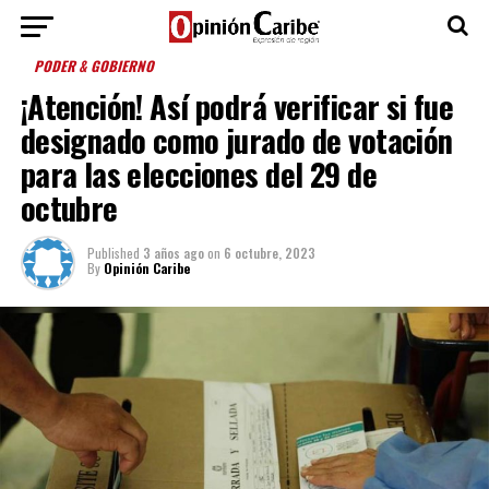
PODER & GOBIERNO
¡Atención! Así podrá verificar si fue
designado como jurado de votación
para las elecciones del 29 de
octubre
Published
3 años ago
on
6 octubre, 2023
By
Opinión Caribe