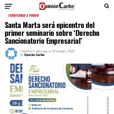
TERRITORIO & PODER
Santa Marta será epicentro del
primer seminario sobre ‘Derecho
Sancionatorio Empresarial’
Published
3 años ago
on
18 octubre, 2023
By
Opinión Caribe