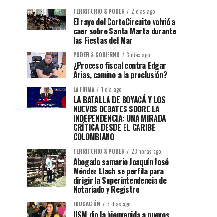
TERRITORIO & PODER
2 días ago
El rayo del CortoCircuito volvió a
caer sobre Santa Marta durante
las Fiestas del Mar
PODER & GOBIERNO
3 días ago
¿Proceso fiscal contra Edgar
Arias, camino a la preclusión?
LA FIRMA
1 día ago
LA BATALLA DE BOYACÁ Y LOS
NUEVOS DEBATES SOBRE LA
INDEPENDENCIA: UNA MIRADA
CRÍTICA DESDE EL CARIBE
COLOMBIANO
TERRITORIO & PODER
23 horas ago
Abogado samario Joaquín José
Méndez Llach se perfila para
dirigir la Superintendencia de
Notariado y Registro
EDUCACIÓN
3 días ago
USM dio la bienvenida a nuevos