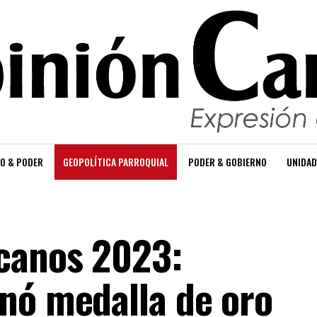
O & PODER
GEOPOLÍTICA PARROQUIAL
PODER & GOBIERNO
UNIDAD
canos 2023:
nó medalla de oro