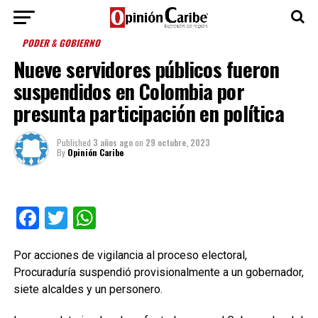
PODER & GOBIERNO
Nueve servidores públicos fueron
suspendidos en Colombia por
presunta participación en política
Published
3 años ago
on
29 octubre, 2023
By
Opinión Caribe
Facebook
Twitter
WhatsApp
Por acciones de vigilancia al proceso electoral,
Procuraduría suspendió provisionalmente a un gobernador,
siete alcaldes y un personero.